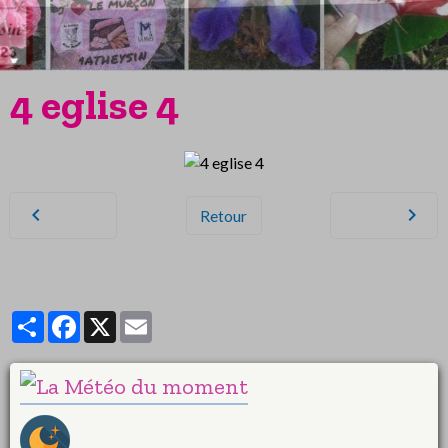
4 eglise 4
Retour
Partager
Facebook
X
Email