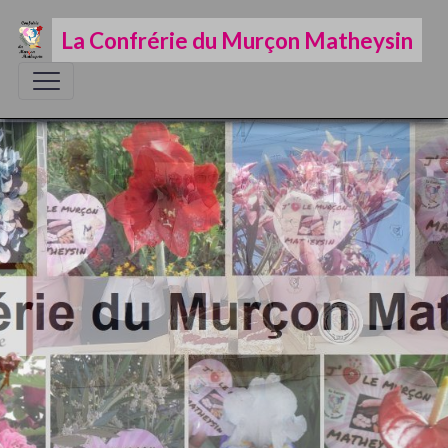
La Confrérie du Murçon Matheysin