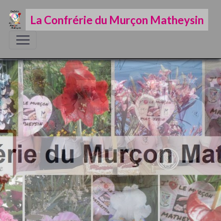
La Confrérie du Murçon Matheysin