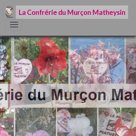
La Confrérie du Murçon Matheysin