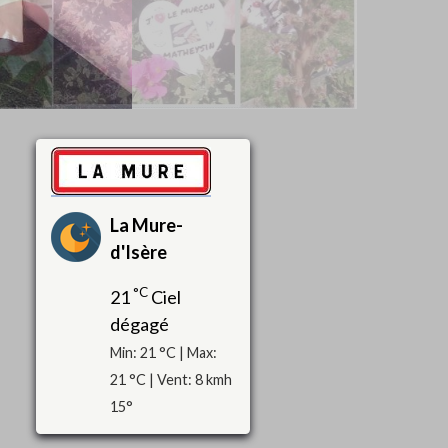
La Mure-
d'Isère
°C
21
Ciel
dégagé
Min: 21 °C | Max:
21 °C | Vent: 8 kmh
15°