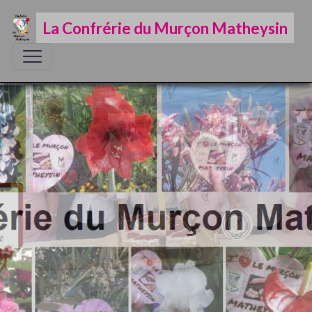
La Confrérie du Murçon Matheysin