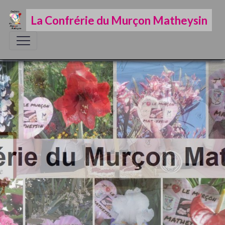
La Confrérie du Murçon Matheysin