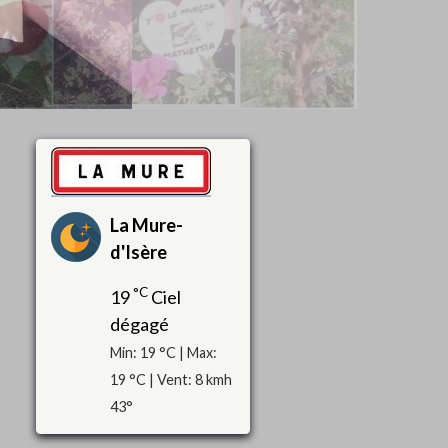
La Mure-
d'Isère
°C
19
Ciel
dégagé
Min: 19 °C | Max:
19 °C | Vent: 8 kmh
43°