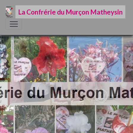
La Confrérie du Murçon Matheysin