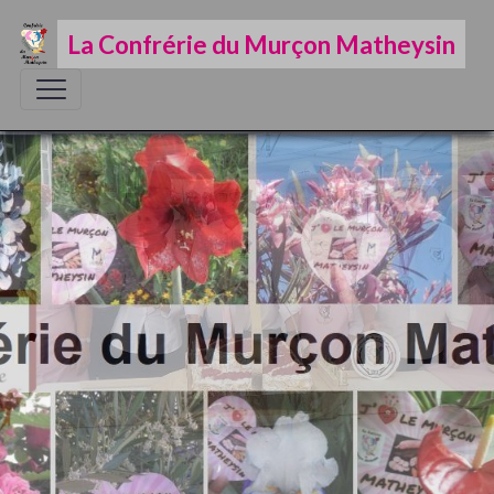
La Confrérie du Murçon Matheysin