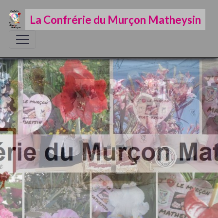
La Confrérie du Murçon Matheysin