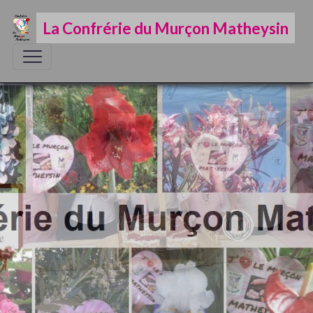
La Confrérie du Murçon Matheysin