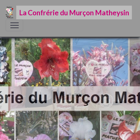
La Confrérie du Murçon Matheysin