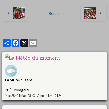
Retour
Partager
Facebook
X
Email
La Mure-d'Isère
°C
28
Nuageux
Min: 28 °C | Max: 28 °C | Vent: 11 kmh 212°