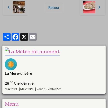
Retour
Partager
Facebook
X
Email
La Mure-d'Isère
°C
28
Ciel dégagé
Min: 28 °C | Max: 28 °C | Vent: 15 kmh 329°
Menu