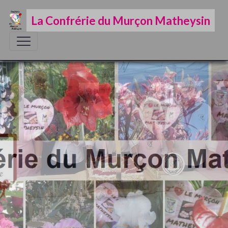
La Confrérie du Murçon Matheysin