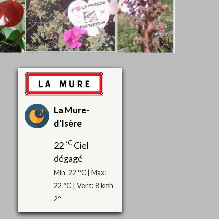
La Mure-
d'Isère
°C
22
Ciel
dégagé
Min: 22 °C | Max:
22 °C | Vent: 8 kmh
2°