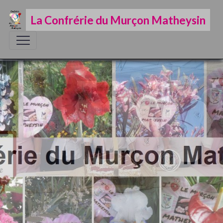
La Confrérie du Murçon Matheysin