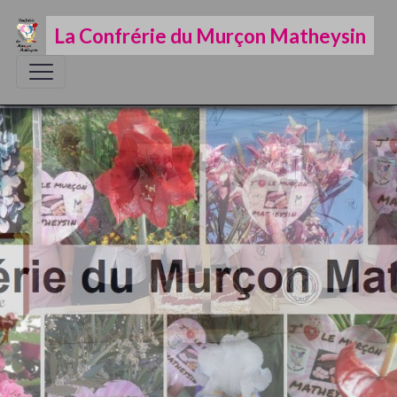
La Confrérie du Murçon Matheysin