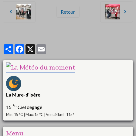
Retour
Partager
Facebook
X
Email
La Mure-d'Isère
°C
15
Ciel dégagé
Min: 15 °C | Max: 15 °C | Vent: 8 kmh 115°
Menu