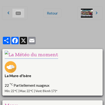
Retour
Partager
Facebook
X
Email
La Mure-d'Isère
°C
22
Partiellement nuageux
Min: 22 °C | Max: 22 °C | Vent: 8 kmh 171°