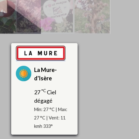
La Mure-
d'Isère
°C
27
Ciel
dégagé
Min: 27 °C | Max:
27 °C | Vent: 11
kmh 333°