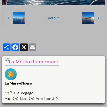
Retour
Partager
Facebook
X
Email
La Mure-d'Isère
°C
19
Ciel dégagé
Min: 19 °C | Max: 19 °C | Vent: 4 kmh 342°