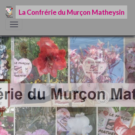
La Confrérie du Murçon Matheysin