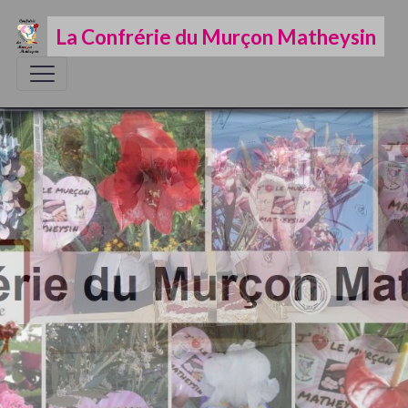
La Confrérie du Murçon Matheysin