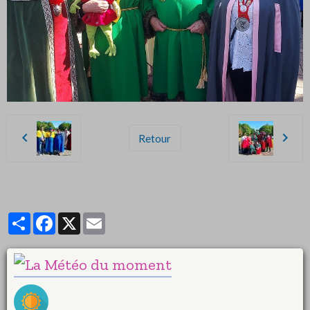
Retour
Partager
Facebook
X
Email