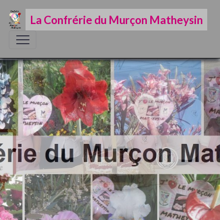
La Confrérie du Murçon Matheysin