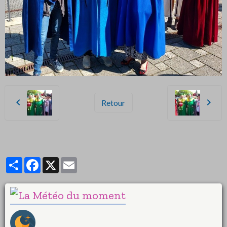
Retour
Partager
Facebook
X
Email