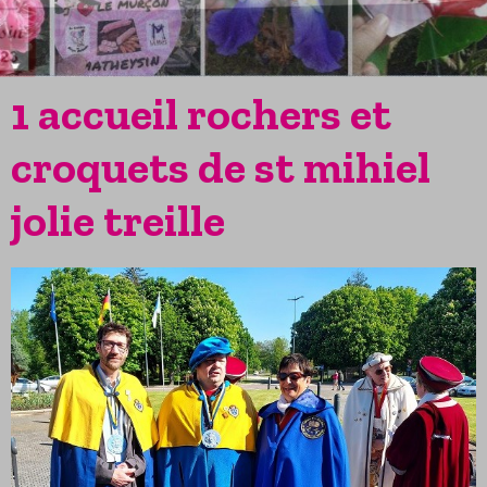
1 accueil rochers et
croquets de st mihiel
jolie treille