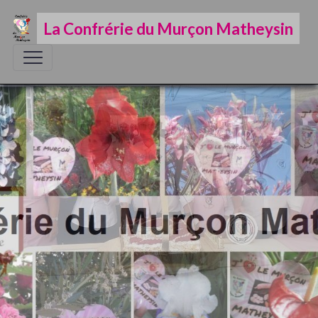
La Confrérie du Murçon Matheysin