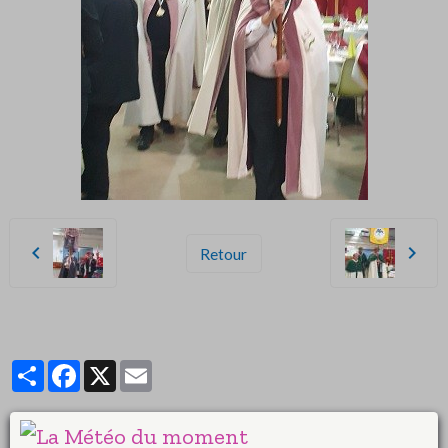
Retour
Partager
Facebook
X
Email