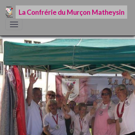
La Confrérie du Murçon Matheysin