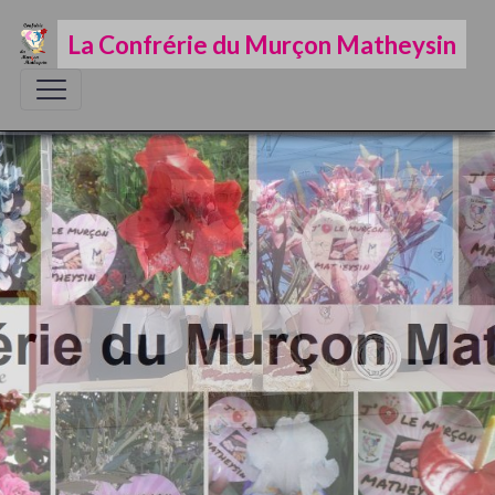
La Confrérie du Murçon Matheysin