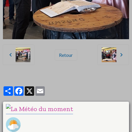
Retour
Partager
Facebook
X
Email