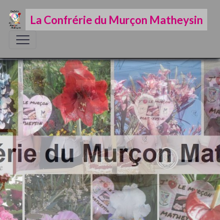
La Confrérie du Murçon Matheysin