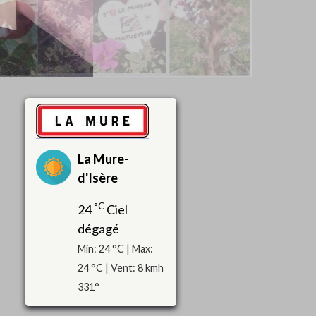
La Mure-
d'Isère
°C
24
Ciel
dégagé
Min: 24 °C | Max:
24 °C | Vent: 8 kmh
331°