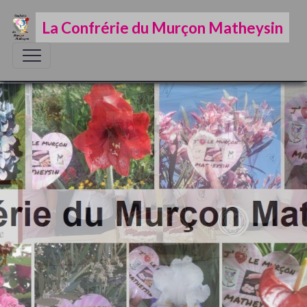
La Confrérie du Murçon Matheysin