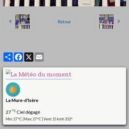
Retour
Partager
Facebook
X
Email
La Mure-d'Isère
°C
27
Ciel dégagé
Min: 27 °C | Max: 27 °C | Vent: 15 kmh 332°