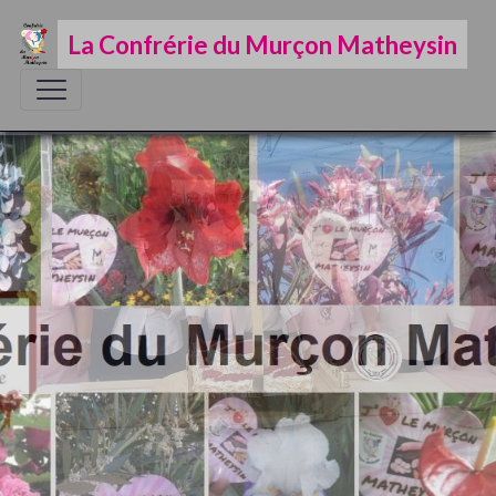
La Confrérie du Murçon Matheysin