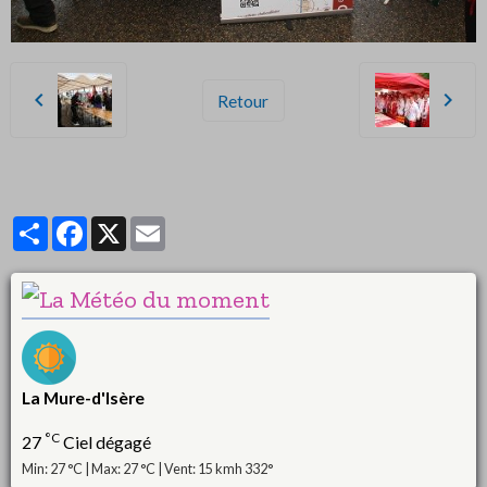
Retour
Partager
Facebook
X
Email
La Mure-d'Isère
°C
27
Ciel dégagé
Min: 27 °C | Max: 27 °C | Vent: 15 kmh 332°