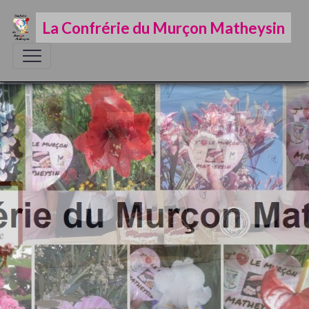
La Confrérie du Murçon Matheysin