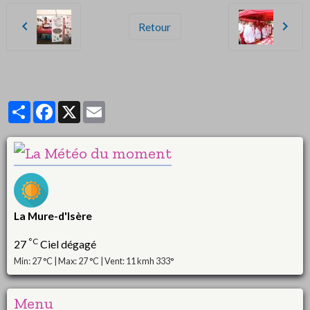
Retour
Partager
Facebook
X
Email
La Mure-d'Isère
°C
27
Ciel dégagé
Min: 27 °C | Max: 27 °C | Vent: 11 kmh 333°
Menu